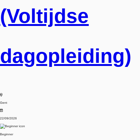
(Voltijdse
dagopleiding)
Gent
22/09/2026
Beginner