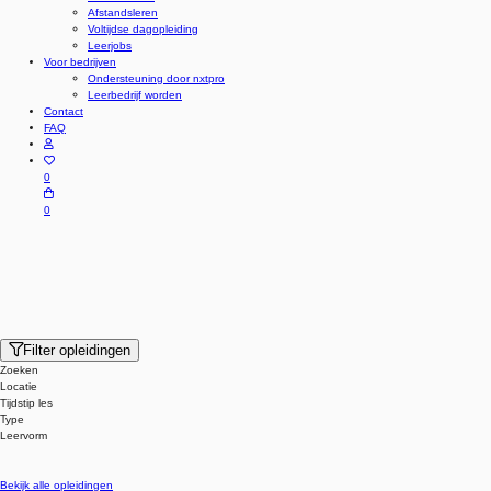
Afstandsleren
Voltijdse dagopleiding
Leerjobs
Voor bedrijven
Ondersteuning door nxtpro
Leerbedrijf worden
Contact
FAQ
0
0
Filter opleidingen
Zoeken
Locatie
Tijdstip les
Type
Leervorm
Bekijk alle opleidingen