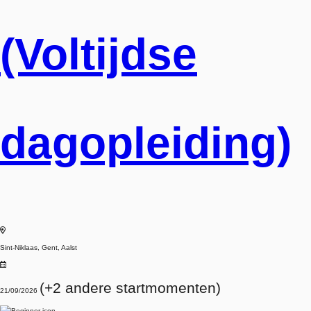
(Voltijdse
dagopleiding)
Sint-Niklaas, Gent, Aalst
(+2 andere startmomenten)
21/09/2026