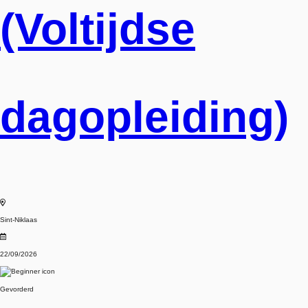
(Voltijdse
dagopleiding)
Sint-Niklaas
22/09/2026
Gevorderd