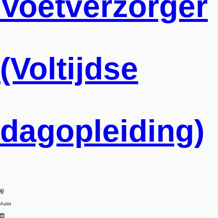
Voetverzorger
(Voltijdse
dagopleiding)
Aalst