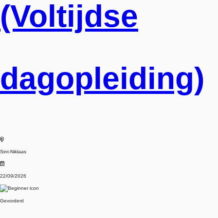
(Voltijdse
dagopleiding)
Sint-Niklaas
22/09/2026
Gevorderd