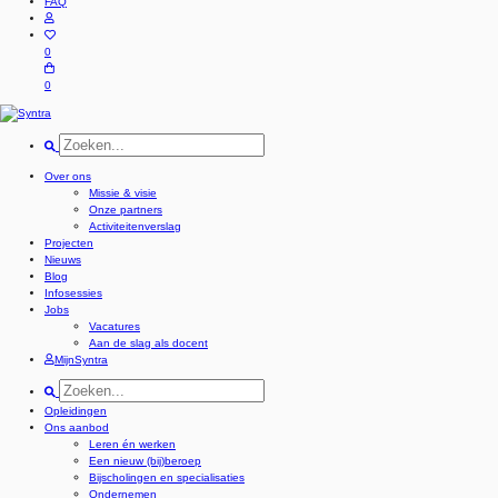
FAQ
0
0
Over ons
Missie & visie
Onze partners
Activiteitenverslag
Projecten
Nieuws
Blog
Infosessies
Jobs
Vacatures
Aan de slag als docent
MijnSyntra
Opleidingen
Ons aanbod
Leren én werken
Een nieuw (bij)beroep
Bijscholingen en specialisaties
Ondernemen