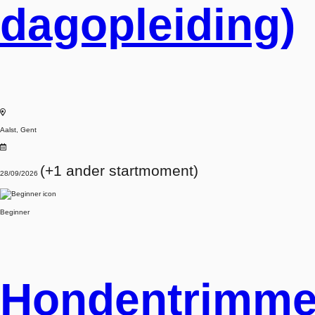
dagopleiding)
Aalst, Gent
(+1 ander startmoment)
28/09/2026
Beginner
Hondentrimme